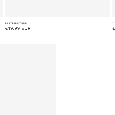
Distributeur :
D
DISTRIBUTEUR
D
Prix
€19.99 EUR
P
€
habituel
h