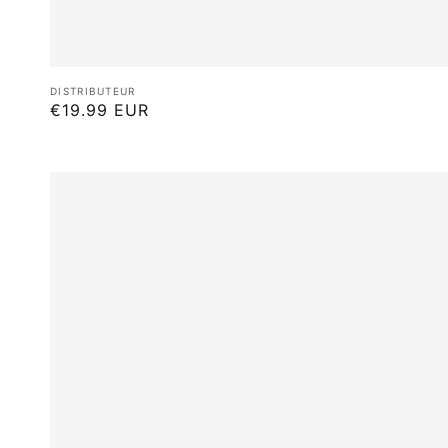
Distributeur :
DISTRIBUTEUR
Prix
€19.99 EUR
habituel
Titre
du
produit