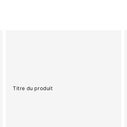
Titre
T
du
d
produit
p
Titre du produit