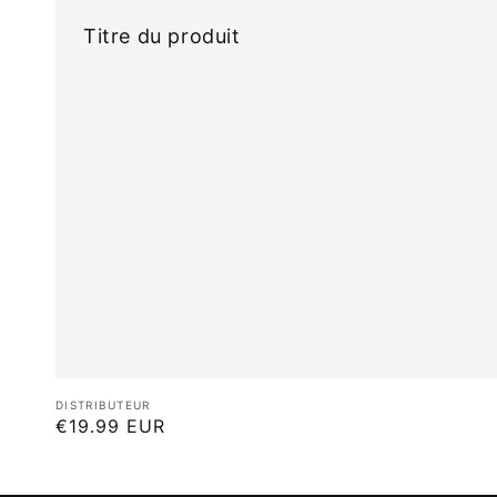
Titre du produit
Distributeur :
DISTRIBUTEUR
Prix
€19.99 EUR
habituel