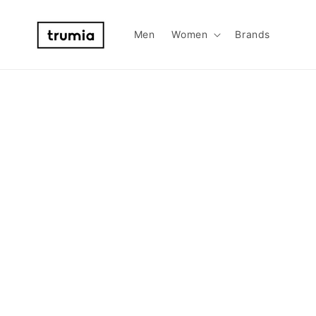
et
passer
au
Men
Women
Brands
contenu