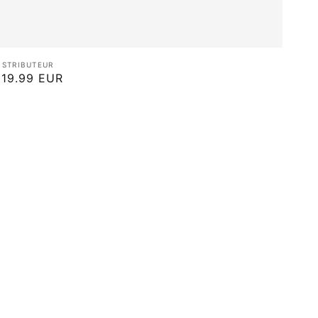
istributeur :
ISTRIBUTEUR
rix
19.99 EUR
abituel