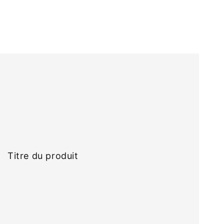
itre
u
roduit
Titre du produit